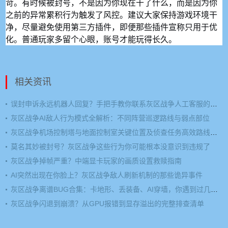
苛。有时候被封号，不是因为你现在干了什么，而是因为你
之前的异常累积行为触发了风控。建议大家保持游戏环境干
净，尽量避免使用第三方插件，即便那些插件宣称只用于优
化。普通玩家多留个心眼，账号才能玩得长久。
相关资讯
误封申诉永远机器人回复？手把手教你联系灰区战争人工客服的方法
灰区战争AI敌人行为模式全解析：不同阵营巡逻路线与弱点部位
灰区战争机场控制塔与地面控制室关键位置及侦查任务高效路线规划
莫名其妙被封号？灰区战争这些行为你可能根本没意识到违规了
灰区战争掉帧严重？中端显卡玩家的画质设置救赎指南
AI突然出现在你脸上？灰区战争敌人刷新机制的那些诡异事件
灰区战争离谱BUG合集：卡地形、丢装备、AI穿墙，你遇到过几个？
灰区战争闪退到崩溃？从GPU报错到显存溢出的完整排查清单