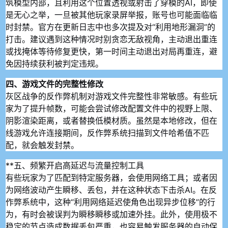
筑模型内部，且利用这个位置透视或射击了穿模的AI，即使
是无心之举，一旦被其他玩家录屏举报，账号也可能面临临
时封禁。官方在更新日志中也多次提及对“利用地形漏洞”的
打击。建议遇到这种情况时别贪恋无敌视角，主动退出重连
或找掩体等待修复更快，第一时间主动退出对局再重连，避
免因持续获利被判定违规。
四、游戏文件的完整性修改
灰区战争的反作弊机制对游戏文件完整性非常敏感。有些玩
家为了提升帧数，可能会尝试修改配置文件中的视野上限、
阴影渲染距离，或者替换低模材质。虽然是本地修改，但在
线游戏允许连接期间，反作弊系统扫描到文件哈希值不匹
配，就会触发封禁。
**五、频繁开启高延迟与流量控制工具
有些玩家为了匹配到特定服务器，会使用网络工具；或者因
为网络波动产生瞬移、丢包，并在这种状态下击杀AI。在反
作弊系统中，这种“利用网络延迟使角色出现异步位移”的行
为，有时会被误判为瞬移瞬移或加速外挂。此外，使用极不
稳定的节点造成数据丢包严重，也容易触发服务器的自动保