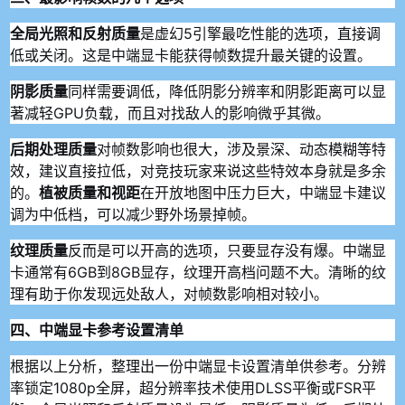
全局光照和反射质量
是虚幻5引擎最吃性能的选项，直接调
低或关闭。这是中端显卡能获得帧数提升最关键的设置。
阴影质量
同样需要调低，降低阴影分辨率和阴影距离可以显
著减轻GPU负载，而且对找敌人的影响微乎其微。
后期处理质量
对帧数影响也很大，涉及景深、动态模糊等特
效，建议直接拉低，对竞技玩家来说这些特效本身就是多余
的。
植被质量和视距
在开放地图中压力巨大，中端显卡建议
调为中低档，可以减少野外场景掉帧。
纹理质量
反而是可以开高的选项，只要显存没有爆。中端显
卡通常有6GB到8GB显存，纹理开高档问题不大。清晰的纹
理有助于你发现远处敌人，对帧数影响相对较小。
四、中端显卡参考设置清单
根据以上分析，整理出一份中端显卡设置清单供参考。分辨
率锁定1080p全屏，超分辨率技术使用DLSS平衡或FSR平