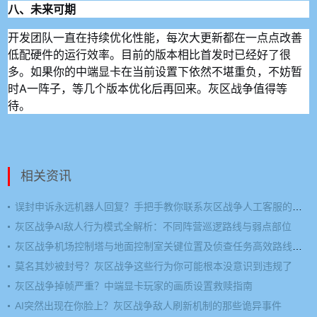
八、未来可期
开发团队一直在持续优化性能，每次大更新都在一点点改善
低配硬件的运行效率。目前的版本相比首发时已经好了很
多。如果你的中端显卡在当前设置下依然不堪重负，不妨暂
时A一阵子，等几个版本优化后再回来。灰区战争值得等
待。
相关资讯
误封申诉永远机器人回复？手把手教你联系灰区战争人工客服的方法
灰区战争AI敌人行为模式全解析：不同阵营巡逻路线与弱点部位
灰区战争机场控制塔与地面控制室关键位置及侦查任务高效路线规划
莫名其妙被封号？灰区战争这些行为你可能根本没意识到违规了
灰区战争掉帧严重？中端显卡玩家的画质设置救赎指南
AI突然出现在你脸上？灰区战争敌人刷新机制的那些诡异事件