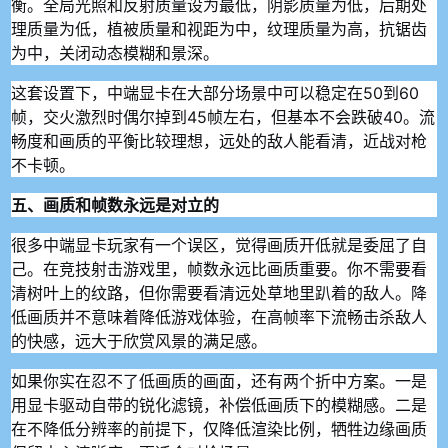
衡。全局光照和反射质量设为最低，阴影质量为低，后期处
理质量为低，植被质量和视距为中，纹理质量为高，抗锯齿
为中，关闭动态模糊和景深。
这套设置下，中端显卡在大部分场景中可以稳定在50到60
帧，交火激烈时偶尔掉到45帧左右，但基本不会跌破40。流
畅度和画质的平衡比较理想，远处的敌人能看清，近战对枪
不卡顿。
五、画质和帧数永远是对立的
很多中端显卡玩家有一个误区，觉得画质开低就是委屈了自
己。在竞技射击游戏里，帧数永远比画质重要。你不需要看
清树叶上的纹路，但你需要看清远处草地里趴着的敌人。降
低画质并不意味着降低游戏体验，在高帧率下流畅击杀敌人
的快感，远大于欣赏风景的满足感。
如果你实在忍不了低画质的画面，还有两个折中方案。一是
用显卡驱动自带的锐化滤镜，补偿低画质下的模糊感。二是
在不降低分辨率的前提下，仅降低渲染比例，牺牲边缘画质