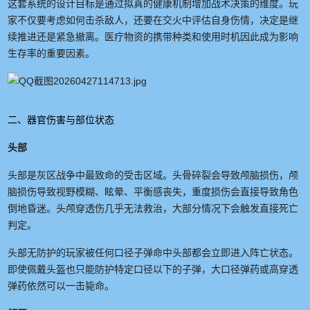
这套系统的设计目标是通过拟真的健康机制增加战术决策的维度。玩
家不仅要考虑如何击杀敌人，还要在交火中评估自身伤情，决定是继
续推进还是紧急撤离。医疗物资的携带种类和使用时机因此成为影响
生存率的重要因素。
二、器官伤害与部位状态
头部
头部是灰区战争中最致命的受击区域。头骨碎裂会导致颅脑损伤，颅
脑损伤导致视野模糊、眩晕、平衡感丧失，重度损伤会直接导致角色
倒地昏迷。头颅穿透伤几乎无法救治，大部分情况下会触发直接死亡
判定。
头部无防护的玩家被任何口径子弹命中头部都会立即进入阵亡状态。
即使佩戴头盔也只能防护特定口径以下的子弹，大口径弹药或高穿透
弹药依然可以一击毙命。