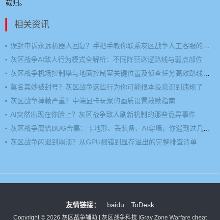
载归。
相关资讯
误封申诉永远机器人回复？手把手教你联系灰区战争人工客服的方法
灰区战争AI敌人行为模式全解析：不同阵营巡逻路线与弱点部位
灰区战争机场控制塔与地面控制室关键位置及侦查任务高效路线规划
莫名其妙被封号？灰区战争这些行为你可能根本没意识到违规了
灰区战争掉帧严重？中端显卡玩家的画质设置救赎指南
AI突然出现在你脸上？灰区战争敌人刷新机制的那些诡异事件
灰区战争离谱BUG合集：卡地形、丢装备、AI穿墙，你遇到过几个？
灰区战争闪退到崩溃？从GPU报错到显存溢出的完整排查清单
友情链接：
baidu
ToDesk
Copyright © 2026 灰区战争辅助 | 灰区战争科技 |Gray Zone Warfare cheat