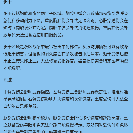
躯干
躯干包括胸腔和腹腔两个子区域。胸腔中弹会导致肺部损伤引发呼吸
急促和移动耐力下降，重度胸腔伤会导致无法奔跑。心脏穿透伤会在
短时间内触发死亡判定。腹腔中弹会导致消化道损伤，重度损伤会导
致角色无法进食或使用口服药品。
躯干区域是灰区战争中最常被击中的部位。多层防弹插板可以有效降
低躯干伤害，但插板的耐久度会在多次被击中后清零。躯干受伤后使
用止血带只能止血，无法修复受损器官。器官损伤需要特定医疗物资
才能缓解。
四肢
手臂受伤会影响武器操控。左臂受伤主要影响武器稳定性，瞄准时准
星晃动加剧。右臂受伤影响开火速度和换弹速度，重度受伤时无法全
自动射击只能单发。
腿部受伤会影响移动能力。腿部受伤会降低移动速度和跳跃高度，重
度腿部受伤导致角色无法奔跑只能缓慢行走。双肢同时受伤时角色移
动能力会受到严重影响，撤离难度显著增加。