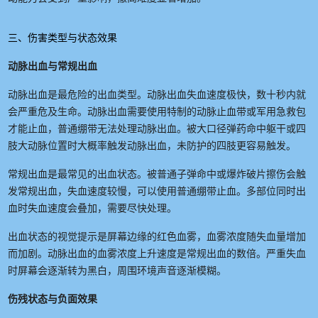
三、伤害类型与状态效果
动脉出血与常规出血
动脉出血是最危险的出血类型。动脉出血失血速度极快，数十秒内就
会严重危及生命。动脉出血需要使用特制的动脉止血带或军用急救包
才能止血，普通绷带无法处理动脉出血。被大口径弹药命中躯干或四
肢大动脉位置时大概率触发动脉出血，未防护的四肢更容易触发。
常规出血是最常见的出血状态。被普通子弹命中或爆炸破片擦伤会触
发常规出血，失血速度较慢，可以使用普通绷带止血。多部位同时出
血时失血速度会叠加，需要尽快处理。
出血状态的视觉提示是屏幕边缘的红色血雾，血雾浓度随失血量增加
而加剧。动脉出血的血雾浓度上升速度是常规出血的数倍。严重失血
时屏幕会逐渐转为黑白，周围环境声音逐渐模糊。
伤残状态与负面效果