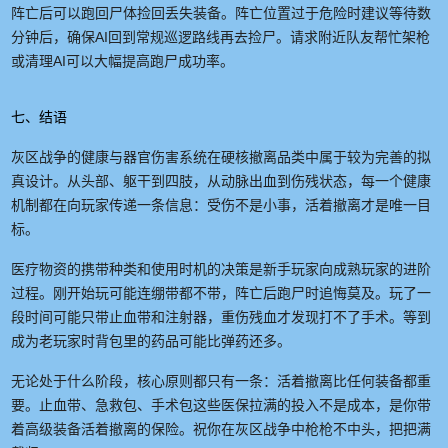
阵亡后可以跑回尸体捡回丢失装备。阵亡位置过于危险时建议等待数
分钟后，确保AI回到常规巡逻路线再去捡尸。请求附近队友帮忙架枪
或清理AI可以大幅提高跑尸成功率。
七、结语
灰区战争的健康与器官伤害系统在硬核撤离品类中属于较为完善的拟
真设计。从头部、躯干到四肢，从动脉出血到伤残状态，每一个健康
机制都在向玩家传递一条信息：受伤不是小事，活着撤离才是唯一目
标。
医疗物资的携带种类和使用时机的决策是新手玩家向成熟玩家的进阶
过程。刚开始玩可能连绷带都不带，阵亡后跑尸时追悔莫及。玩了一
段时间可能只带止血带和注射器，重伤残血才发现打不了手术。等到
成为老玩家时背包里的药品可能比弹药还多。
无论处于什么阶段，核心原则都只有一条：活着撤离比任何装备都重
要。止血带、急救包、手术包这些医保拉满的投入不是成本，是你带
着高级装备活着撤离的保险。祝你在灰区战争中枪枪不中头，把把满