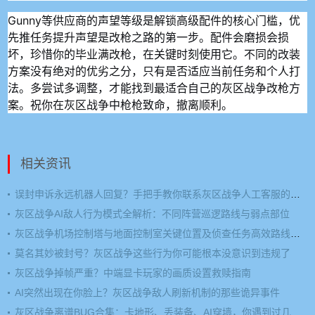
Gunny等供应商的声望等级是解锁高级配件的核心门槛，优
先推任务提升声望是改枪之路的第一步。配件会磨损会损
坏，珍惜你的毕业满改枪，在关键时刻使用它。不同的改装
方案没有绝对的优劣之分，只有是否适应当前任务和个人打
法。多尝试多调整，才能找到最适合自己的灰区战争改枪方
案。祝你在灰区战争中枪枪致命，撤离顺利。
相关资讯
误封申诉永远机器人回复？手把手教你联系灰区战争人工客服的方法
灰区战争AI敌人行为模式全解析：不同阵营巡逻路线与弱点部位
灰区战争机场控制塔与地面控制室关键位置及侦查任务高效路线规划
莫名其妙被封号？灰区战争这些行为你可能根本没意识到违规了
灰区战争掉帧严重？中端显卡玩家的画质设置救赎指南
AI突然出现在你脸上？灰区战争敌人刷新机制的那些诡异事件
灰区战争离谱BUG合集：卡地形、丢装备、AI穿墙，你遇到过几个？