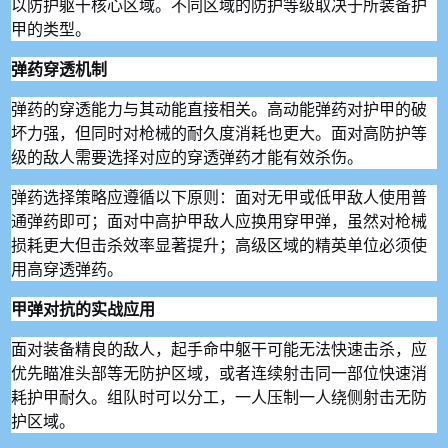
以防护躯干核心区域。不同区域的防护等级取决于所装备护
甲的类型。
弹药穿透机制
弹药的穿透能力与其动能直接相关。高动能弹药对护甲的破
坏力强，但同时对枪械的耐久度消耗也更大。面对高防护等
级的敌人需要选择对应的穿透弹药才能有效杀伤。
弹药选择策略应遵循以下原则：面对无甲或低甲敌人使用普
通弹药即可；面对中高护甲敌人应换用穿甲弹，虽然对枪械
损耗更大但击杀效率显著提升；高级区域的精英单位必须使
用高穿透弹药。
甲弹对抗的实战应用
面对装备精良的敌人，起手命中躯干可能无法快速击杀，应
优先瞄准头部等无防护区域，或者连续射击同一部位快速消
耗护甲耐久。组队时可以分工，一人压制一人绕侧射击无防
护区域。